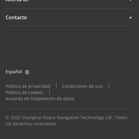
Agricultura
Navegación
Descripción general
Contacto
Agricultura
Noticias
Ubicaciones
Todos los productos
Eventos
Buscar un distribuidor
Carreras
Consulta de producto
Español
Inversores
Conviértase en distribuidor
Política de privacidad
Condiciones de uso
Política de cookies
Acuerdo de tratamiento de datos
© 2025 Shanghai Huace Navigation Technology Ltd., Todos
los derechos reservados.