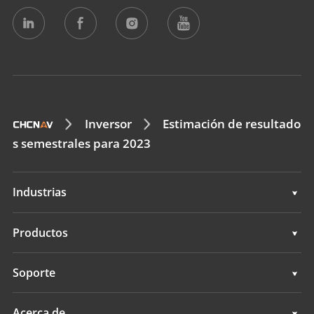
Inversor
Estimación de resultado
s semestrales para 2023
Industrias
Geoespacial
Productos
Control de máquinas
Geoespacial
Soporte
Navegación
Control de máquinas
Soporte
Acerca de