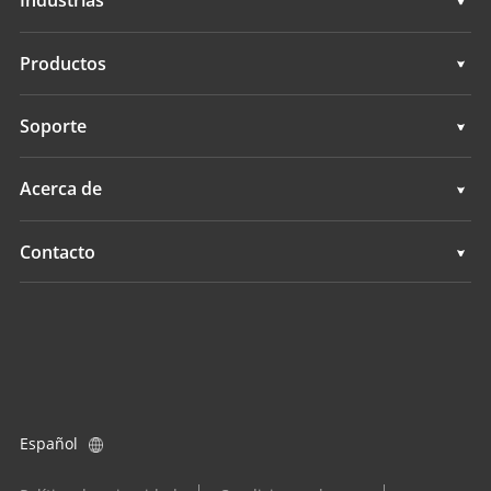
Industrias
Geoespacial
Productos
Control de máquinas
Geoespacial
Soporte
Navegación
Control de máquinas
Soporte
Acerca de
Agricultura
Navegación
Descripción general
Contacto
Agricultura
Noticias
Ubicaciones
Todos los productos
Eventos
Buscar un distribuidor
Carreras
Consulta de producto
Español
Inversores
Conviértase en distribuidor