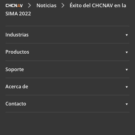
Noticias
Éxito del CHCNAV en la
SIMA 2022
Industrias
Geoespacial
Productos
Control de máquinas
Geoespacial
Soporte
Navegación
Control de máquinas
Soporte
Acerca de
Agricultura
Navegación
Descripción general
Contacto
Agricultura
Noticias
Ubicaciones
Todos los productos
Eventos
Buscar un distribuidor