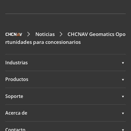
Noticias
CHCNAV Geomatics Opo
rtunidades para concesionarios
Industrias
Geoespacial
Productos
Control de máquinas
Geoespacial
Soporte
Navegación
Control de máquinas
Soporte
Acerca de
Agricultura
Navegación
Descripción general
Contacto