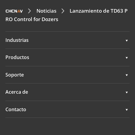
Noticias
Lanzamiento de TD63 P
RO Control for Dozers
Industrias
Geoespacial
Productos
Control de máquinas
Geoespacial
Soporte
Navegación
Control de máquinas
Soporte
Acerca de
Agricultura
Navegación
Descripción general
Contacto
Agricultura
Noticias
Ubicaciones
Todos los productos