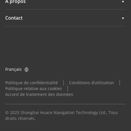
À propos
Agriculture
Navigation
Présentation
Contact
Agriculture
Actualités
Implantations
Tous les produits
Evénements
Trouver un revendeur
Carrières
Demande produit
Français
Investisseurs
Devenir distributeur
Politique de confidentialité
Conditions d’utilisation
Politique relative aux cookies
Accord de traitement des données
© 2025 Shanghai Huace Navigation Technology Ltd., Tous
droits réservés.