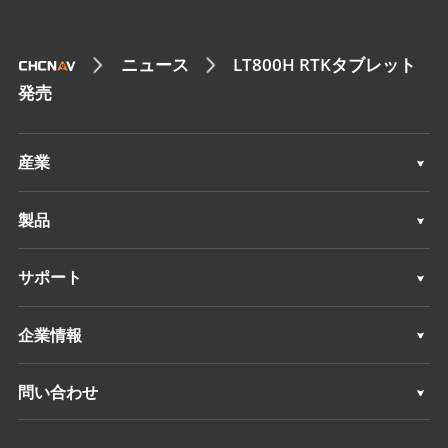
ニュース
LT800H RTKタブレット
発売
産業
地理空間
製品
マシンコントロール
地理空間
サポート
ナビゲーション
マシンコントロール
サポート
企業情報
精密農業
ナビゲーション
概要
問い合わせ
精密農業
ニュース
ロケーション