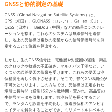
GNSSと静的測定の基礎
GNSS（Global Navigation Satellite Systems）は、
GPS（米国）、GLONASS（ロシア）、Galileo（EU）、
QZSS（日本）、BeiDou（中国）などの衛星コンステレ
ーションを指す。これらのシステムは無線信号を送信
し、地上の受信機は複数の衛星からの信号伝播時間を測
定することで位置を算出する。
しかし、生のGNSS信号は、電離層や対流圏の遅延、衛星
のクロックや軌道の不正確さ、マルチパス干渉など、い
くつかの誤差要因の影響を受けます。これらの要因は測
位精度を著しく低下させます。そこで、静的GNSS測位が
不可欠となります。この方法では、受信機は固定された
場所に長時間（通常15分から数時間）置かれ、高品質の
生信号データを収集します。観測時間を長くすること
で、ランダムな誤差を平均化し、搬送波位相のアンビギ
ュイティを解決することができ、ミリメートルレベルの