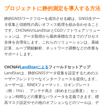
プロジェクトに静的測定を導入する方法
静的GNSSワークフローを成功させる鍵は、GNSS生デー
タ収集と信頼性の高いオフィス処理を組み合わせること
です。CHCNAVのLandStarとCGOソフトウェアソリュー
ションは、データ取得から最終座標出力までのプロセス
全体を合理化します。これらのソリューションは、基線
計算、ループ閉鎖解析、ネットワーク調整などの作業を
サポートします。
CHCNAV
LandStarによる
フィールドセットアップ
:
LandStarは、静的GNSSデータ収集を設定するためのユ
ーザーフレンドリーなインターフェースを提供します。
ユーザーは、RINEXフォーマット、ロギングレート
（例：1Hz）、アンテナ高さ（斜めまたは垂直）、セッ
ション時間などの重要なパラメータを定義できます。標
高マスク設定やその他のオプションなどのツールは、デ