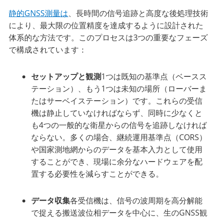
静的GNSS測量は
、長時間の信号追跡と高度な後処理技術
により、最大限の位置精度を達成するように設計された
体系的な方法です。このプロセスは3つの重要なフェーズ
で構成されています：
セットアップと観測
1つは既知の基準点（ベースス
テーション）、もう1つは未知の場所（ローバーま
たはサーベイステーション）です。これらの受信
機は静止していなければならず、同時に少なくと
も4つの一般的な衛星からの信号を追跡しなければ
ならない。多くの場合、継続運用基準点（CORS）
や国家測地網からのデータを基本入力として使用
することができ、現場に余分なハードウェアを配
置する必要性を減らすことができる。
データ収集
各受信機は、信号の波周期を高分解能
で捉える搬送波位相データを中心に、生のGNSS観