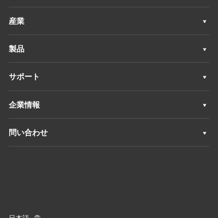
産業
地理空間
製品
マシンコントロール
地理空間
サポート
ナビゲーション
マシンコントロール
サポート
企業情報
精密農業
ナビゲーション
概要
問い合わせ
精密農業
ニュース
ロケーション
すべての製品
イベント
ディーラーを探す
キャリア
製品に関するお問い合わせ
日本語