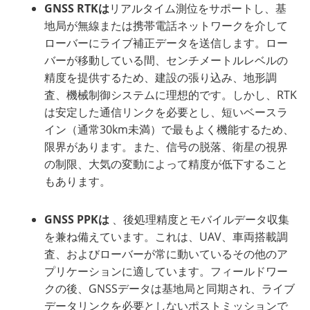
GNSS RTKは
リアルタイム測位をサポートし、基
地局が無線または携帯電話ネットワークを介して
ローバーにライブ補正データを送信します。ロー
バーが移動している間、センチメートルレベルの
精度を提供するため、建設の張り込み、地形調
査、機械制御システムに理想的です。しかし、RTK
は安定した通信リンクを必要とし、短いベースラ
イン（通常30km未満）で最もよく機能するため、
限界があります。また、信号の脱落、衛星の視界
の制限、大気の変動によって精度が低下すること
もあります。
GNSS PPKは
、後処理精度とモバイルデータ収集
を兼ね備えています。これは、UAV、車両搭載調
査、およびローバーが常に動いているその他のア
プリケーションに適しています。フィールドワー
クの後、GNSSデータは基地局と同期され、ライブ
データリンクを必要としないポストミッションで