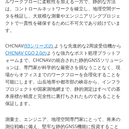
ルワークフローに柔軟性を加える一方で、静的な方法
は、コントロールネットワークを確立し、地理空間デー
タを検証し、大規模な測量やエンジニアリングプロジェ
クトで一貫性を確保するために不可欠であり続けていま
す。
CHCNAV
i93シリーズの
ような先進的な2周波受信機から
CHCNAV CGO 2.0の
ような強力なポスト処理プラットフ
ォームまで、CHCNAVの統合された静的GNSSソリューシ
ョンは、専門家が科学的な厳密さを損なうことなく、現
場からオフィスまでのワークフローを合理化することを
可能にします。山岳地帯や都市部の峡谷から、インフラ
プロジェクトや国家測地網まで、静的測定はすべての基
本座標が精度と完全性に裏打ちされたものであることを
保証します。
測量士、エンジニア、地理空間専門家にとって、将来の
測位戦略に備え、堅牢な静的GNSS機能に投資すること