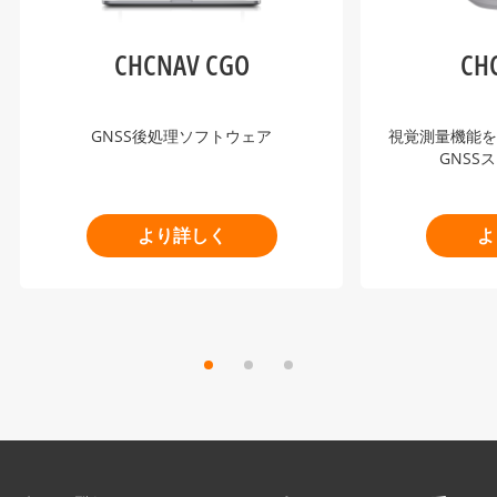
CHCNAV CGO
CH
GNSS後処理ソフトウェア
視覚測量機能を備
GNSS
より詳しく
よ