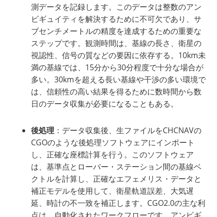
測データを記録します。このデータは整数のアン
ビギュイティを解決するために不可欠であり、サ
ブセンチメートルの精度を達成するための重要な
ステップです。観測時間は、基線の長さ、衛星の
視認性、信号の質などの要因に依存する。10km未
満の基線では、15分から30分程度で十分な場合が
多い。30kmを超える長い基線や干渉の多い環境で
は、信頼性の高い結果を得るために数時間から数
日のデータ収集が必要になることもある。
後処理
：データ収集後、生ファイルをCHCNAVの
CGOのような後処理ソフトウェアにインポート
し、正確な座標計算を行う。このソフトウェア
は、基準点とローバー・ステーション間の基線ベ
クトルを計算し、正確なエフェメリス・データと
補正モデルを使用して、衛星軌道誤差、大気遅
延、時計の不一致を補正します。CGO2.0の主な利
点は、自動化されたワークフローです。アンビギ