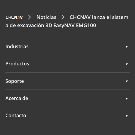
Noticias
CHCNAV lanza el sistem
a de excavación 3D EasyNAV EMG100
Industrias
Geoespacial
Productos
Control de máquinas
Geoespacial
Soporte
Navegación
Control de máquinas
Soporte
Acerca de
Agricultura
Navegación
Descripción general
Contacto
Agricultura
Noticias
Ubicaciones