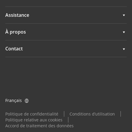
Guidage d'engins
Géospatial
Assistance
Navigation
Guidage d'engins
Assistance
À propos
Agriculture
Navigation
Présentation
Contact
Agriculture
Actualités
Implantations
Tous les produits
Evénements
Trouver un revendeur
Carrières
Demande produit
Français
Investisseurs
Devenir distributeur
Politique de confidentialité
Conditions d’utilisation
Politique relative aux cookies
Accord de traitement des données