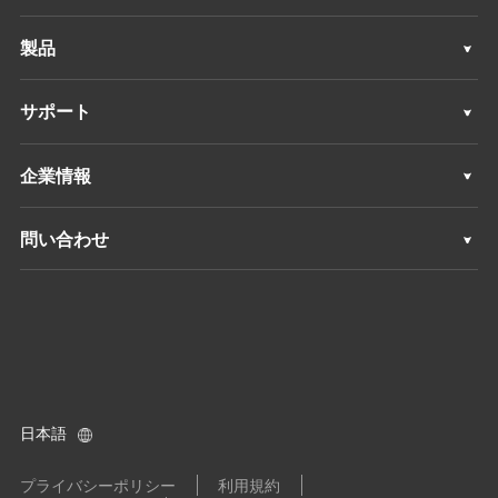
地理空間
製品
マシンコントロール
地理空間
サポート
ナビゲーション
マシンコントロール
サポート
企業情報
精密農業
ナビゲーション
概要
問い合わせ
精密農業
ニュース
ロケーション
すべての製品
イベント
ディーラーを探す
キャリア
製品に関するお問い合わせ
日本語
投資家情報
ディーラーになる
プライバシーポリシー
利用規約