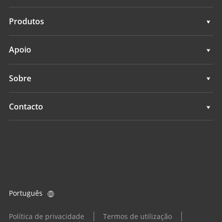
Geoespacial
Produtos
Controlo de máquina
Geoespacial
Apoio
Navegação
Controlo de máquina
Apoio
Sobre
Agricultura
Navegação
Visão geral
Contacto
Agricultura
Notícias
Localizações
Todos os produtos
Eventos
Encontrar um revendedor
Carreiras
Consulta de produtos
Português
Investidores
Tornar-se um revendedor
Política de privacidade
Termos de utilização