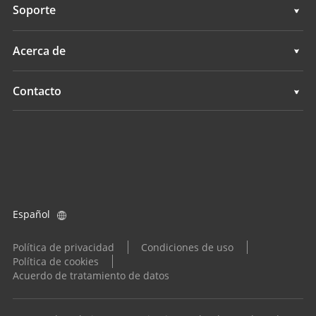
Geoespacial
Soporte
Navegación
Control de máquinas
Soporte
Acerca de
Agricultura
Navegación
Descripción general
Contacto
Agricultura
Noticias
Ubicaciones
Todos los productos
Eventos
Buscar un distribuidor
Carreras
Consulta de producto
Español
Inversores
Conviértase en distribuidor
Política de privacidad
Condiciones de uso
Política de cookies
Acuerdo de tratamiento de datos