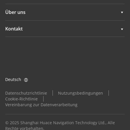
Navigation
Maschinensteuerung
Unterstützung
Über uns
Landwirtschaft
Navigation
Übersicht
Kontakt
Landwirtschaft
Neuigkeiten
Standorte
Alle Produkte
Veranstaltungen
Händler finden
Karriere
Produktanfrage
Deutsch
Investoren
Händler werden
Datenschutzrichtlinie
Nutzungsbedingungen
Cookie-Richtlinie
Vereinbarung zur Datenverarbeitung
© 2025 Shanghai Huace Navigation Technology Ltd., Alle
Rechte vorbehalten.