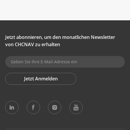
Alle Produkte
Manuelle Leitsysteme
Alle Produkte
Jetzt abonnieren, um den monatlichen Newsletter
Bodennivellierungssysteme
von CHCNAV zu erhalten
Alle Produkte
GNSS-Systeme
Alle Produkte
Jetzt Anmelden
Anwendungssteuerungssystem
Alle Produkte