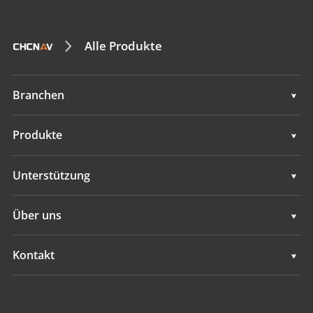
Alle Produkte
Branchen
Geodaten
Produkte
Maschinensteuerung
Geodaten
Unterstützung
Navigation
Maschinensteuerung
Unterstützung
Über uns
Landwirtschaft
Navigation
Übersicht
Kontakt
Landwirtschaft
Neuigkeiten
Standorte
Alle Produkte