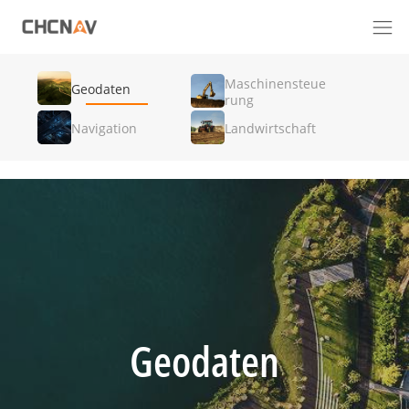
Maschinensteue
Geodaten
rung
Navigation
Landwirtschaft
Geodaten