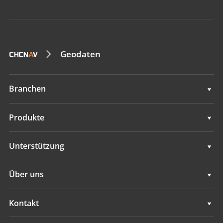
Geodaten
Branchen
Geodaten
Produkte
Maschinensteuerung
Geodaten
Unterstützung
Navigation
Maschinensteuerung
Unterstützung
Über uns
Landwirtschaft
Navigation
Übersicht
Kontakt
Landwirtschaft
Neuigkeiten