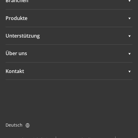
Branchen
Geodaten
Produkte
Maschinensteuerung
Geodaten
Unterstützung
Navigation
Maschinensteuerung
Unterstützung
Über uns
Landwirtschaft
Navigation
Übersicht
Kontakt
Landwirtschaft
Neuigkeiten
Standorte
Alle Produkte
Veranstaltungen
Händler finden
Karriere
Produktanfrage
Deutsch
Investoren
Händler werden