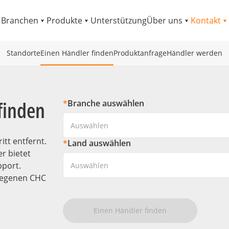
Branchen
Produkte
Unterstützung
Über uns
Kontakt
Standorte
Einen Händler finden
Produktanfrage
Händler werden
finden
*
Branche auswählen
Auswählen
tt entfernt.
*
Land auswählen
r bietet
pport.
Auswählen
elegenen CHC
Einen Händler finden