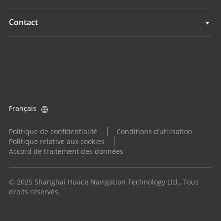
Agriculture
Navigation
Présentation
Contact
Agriculture
Actualités
Implantations
Tous les produits
Evénements
Trouver un revendeur
Carrières
Demande produit
Français
Investisseurs
Devenir distributeur
Politique de confidentialité
Conditions d’utilisation
Politique relative aux cookies
Accord de traitement des données
© 2025 Shanghai Huace Navigation Technology Ltd., Tous
droits réservés.