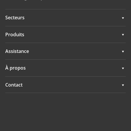
Secteurs
Géospatial
Produits
Guidage d'engins
Géospatial
Assistance
Navigation
Guidage d'engins
Assistance
À propos
Agriculture
Navigation
Présentation
Contact
Agriculture
Actualités
Implantations
Tous les produits
Evénements
Trouver un revendeur
Carrières
Demande produit