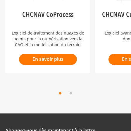
CHCNAV CoProcess
CHCNAV Co
Logiciel de traitement des nuages de
Logiciel avan
points pour la numérisation vers la
don
CAO et la modélisation du terrain
En savoir plus
En s
Abonnez-vous dès maintenant à la lettre