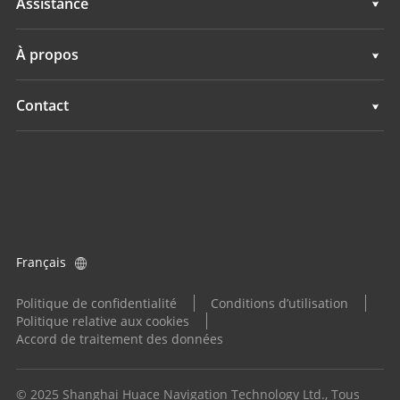
Assistance
Navigation
Guidage d'engins
Assistance
À propos
Agriculture
Navigation
Présentation
Contact
Agriculture
Actualités
Implantations
Tous les produits
Evénements
Trouver un revendeur
Carrières
Demande produit
Français
Investisseurs
Devenir distributeur
Politique de confidentialité
Conditions d’utilisation
Politique relative aux cookies
Accord de traitement des données
© 2025 Shanghai Huace Navigation Technology Ltd., Tous