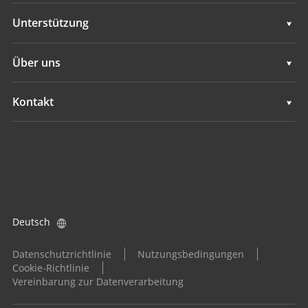
Maschinensteuerung
Geodaten
Unterstützung
Navigation
Maschinensteuerung
Unterstützung
Über uns
Landwirtschaft
Navigation
Übersicht
Kontakt
Landwirtschaft
Neuigkeiten
Standorte
Alle Produkte
Veranstaltungen
Händler finden
Karriere
Produktanfrage
Deutsch
Investoren
Händler werden
Datenschutzrichtlinie
Nutzungsbedingungen
Cookie-Richtlinie
Vereinbarung zur Datenverarbeitung