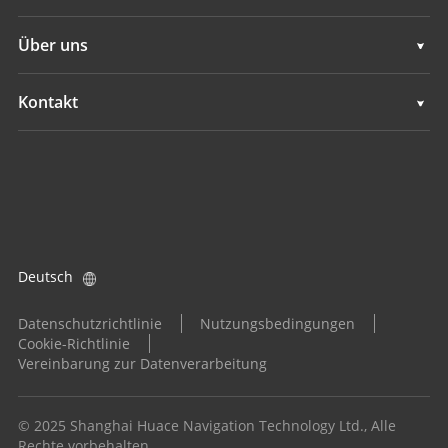
Navigation
Maschinensteuerung
Unterstützung
Über uns
Landwirtschaft
Navigation
Übersicht
Kontakt
Landwirtschaft
Neuigkeiten
Standorte
Alle Produkte
Veranstaltungen
Händler finden
Karriere
Produktanfrage
Deutsch
Investoren
Händler werden
Datenschutzrichtlinie
Nutzungsbedingungen
Cookie-Richtlinie
Vereinbarung zur Datenverarbeitung
© 2025 Shanghai Huace Navigation Technology Ltd., Alle
Rechte vorbehalten.