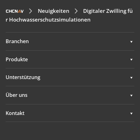
Neuigkeiten
Digitaler Zwilling fü
r Hochwasserschutzsimulationen
Branchen
Geodaten
Produkte
Maschinensteuerung
Geodaten
Unterstützung
Navigation
Maschinensteuerung
Unterstützung
Über uns
Landwirtschaft
Navigation
Übersicht
Kontakt
Landwirtschaft
Neuigkeiten
Standorte
Alle Produkte
Veranstaltungen