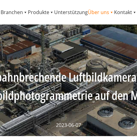
Branchen
Produkte
Unterstützung
Über uns
Kontakt
ahnbrechende Luftbildkameras
bildphotogrammetrie auf den 
2023-06-07