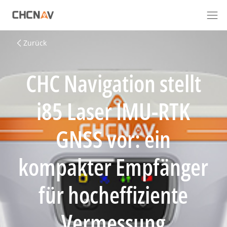
Zurück
CHC Navigation stellt
i85 Laser IMU-RTK
GNSS vor: ein
kompakter Empfänger
für hocheffiziente
Vermessung