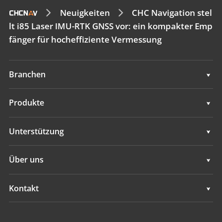
Neuigkeiten
CHC Navigation stel
lt i85 Laser IMU-RTK GNSS vor: ein kompakter Emp
fänger für hocheffiziente Vermessung
Branchen
Geodaten
Produkte
Maschinensteuerung
Geodaten
Unterstützung
Navigation
Maschinensteuerung
Unterstützung
Über uns
Landwirtschaft
Navigation
Übersicht
Kontakt
Landwirtschaft
Neuigkeiten
Standorte
Alle Produkte