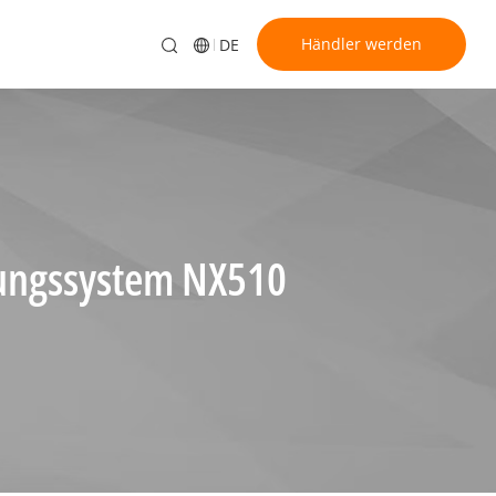
Händler werden
DE
kungssystem NX510